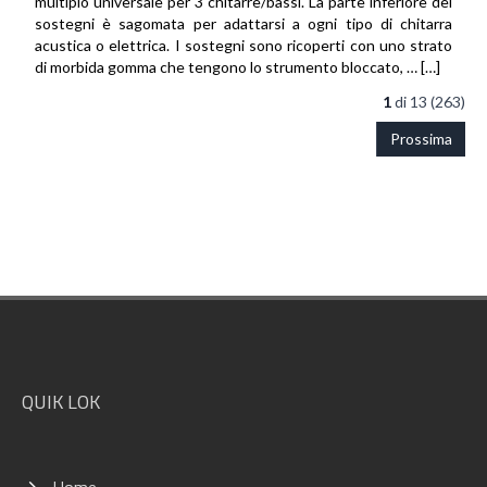
multiplo universale per 3 chitarre/bassi. La parte inferiore dei
sostegni è sagomata per adattarsi a ogni tipo di chitarra
acustica o elettrica. I sostegni sono ricoperti con uno strato
di morbida gomma che tengono lo strumento bloccato, … […]
1
di
13 (263)
Prossima
Footer
QUIK LOK
Home