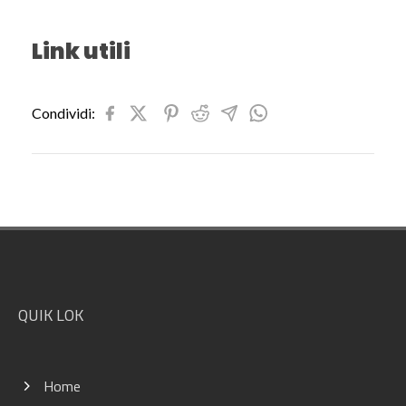
Link utili
Condividi:
Footer
QUIK LOK
Home