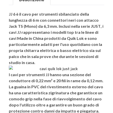
JJ 6
è il cavo per strumenti sbilanciato della
lunghezza di
6 m
con connettori neri con attacco
Jack TS (Mono)
da 6,3 mm. Inclusi nella serie
JUST
, i
cavi JJ rappresentano i modelli top tra le linee di
cavi Made in China prodotti da
Quik Lok
e sono
particolarmente adatti per l'uso quotidiano con la
propria chitarra elettrica o basso elettrico sia sul
palco che in sala prove che durante le sessioni di
studio in casa.
I cavi per strumenti
JJ
hanno una sezione del
conduttore di 0,22 mm² e 20 fili in rame da 0,12 mm.
La guaina in PVC del rivestimento esterno del cavo
ha una caratteristica
zigrinatura
che garantisce un
comodo grip nella fase di riavvolgimento del cavo
dopo l'utilizzo oltre a garantire un buon grado di
protezione contro danni da impatto e piegatura.