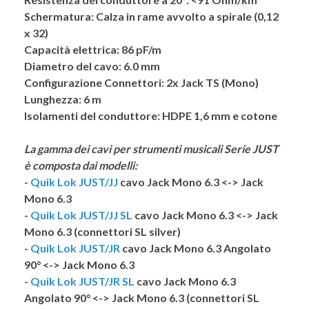
Schermatura:
Calza in rame avvolto a spirale (0,12
x 32)
Capacità elettrica:
86 pF/m
Diametro del cavo:
6.0 mm
Configurazione Connettori:
2x Jack TS (Mono)
Lunghezza:
6 m
Isolamenti del conduttore:
HDPE 1,6 mm e cotone
La gamma dei cavi per strumenti musicali Serie
JUST
è composta dai modelli:
-
Quik Lok JUST/JJ
cavo Jack Mono 6.3 <-> Jack
Mono 6.3
-
Quik Lok JUST/JJ SL
cavo Jack Mono 6.3 <-> Jack
Mono 6.3 (connettori SL silver)
-
Quik Lok JUST/JR
cavo Jack Mono 6.3 Angolato
90° <-> Jack Mono 6.3
-
Quik Lok JUST/JR SL
cavo Jack Mono 6.3
Angolato 90° <-> Jack Mono 6.3 (connettori SL