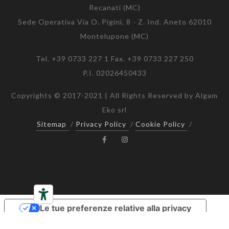
Recanati (MC)
Sede Operativa Via O. Pigini, 8 - Z. Ind. Aneto 62010
Montelupone (MC)
Tel. +39 0733 227 1 Fax. +39 0733 227 250
P.I. 02026450433
Copyrights © 2017-2021 | All Rights Reserved by Algam
Eko srl
Sitemap
/
Privacy Policy
/
Cookie Policy
/
Le tue preferenze relative alla privacy
Informativa sulla raccolta