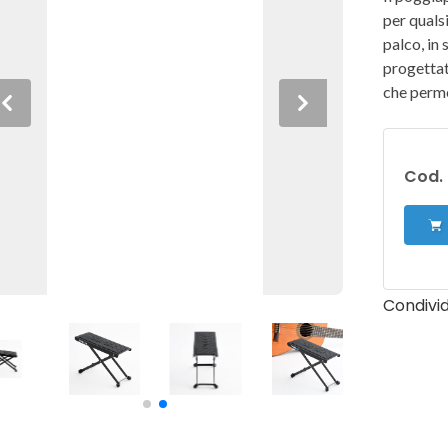
per qualsi
palco, in 
progettat
che perme
Previous
Next
Cod. 
Condivid