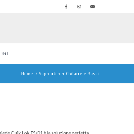
Facebook
Instagram
Contattaci
ORI
Home
/
Supporti per Chitarre e Bassi
piede Quik Lok FS/01 è la soluzione perfetta