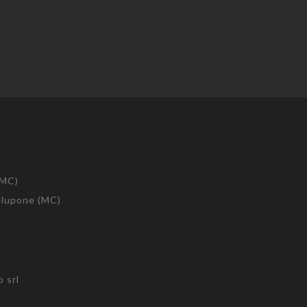
(MC)
telupone (MC)
 srl