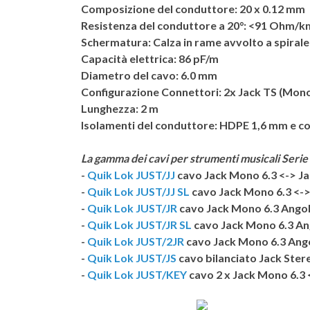
Composizione del conduttore:
20 x 0.12 mm
Resistenza del conduttore a 20°:
<91 Ohm/k
Schermatura:
Calza in rame avvolto a spirale 
Capacità elettrica:
86 pF/m
Diametro del cavo:
6.0 mm
Configurazione Connettori:
2x Jack TS (Mon
Lunghezza:
2 m
Isolamenti del conduttore:
HDPE 1,6 mm e c
La gamma dei cavi per strumenti musicali Serie
-
Quik Lok JUST/JJ
cavo Jack Mono 6.3 <-> J
-
Quik Lok JUST/JJ SL
cavo Jack Mono 6.3 <-> 
-
Quik Lok JUST/JR
cavo Jack Mono 6.3 Angol
-
Quik Lok JUST/JR SL
cavo Jack Mono 6.3 Ang
-
Quik Lok JUST/2JR
cavo Jack Mono 6.3 Ango
-
Quik Lok JUST/JS
cavo bilanciato Jack Ster
-
Quik Lok JUST/KEY
cavo 2 x Jack Mono 6.3 