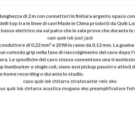
 lunghezza di
2 m
con connettori in finitura argento opaco co
delli top tra le linee di cavi Made in China prodotti da
Quik Lo
basso elettrico sia sul palco che in sala prove che durante le s
onduttore di 0,22 mm² e 20 fili in rame da 0,12 mm. La guaina
un comodo grip nella fase di riavvolgimento del cavo dopo l'u
ura. Le specifiche del cavo stesso consentono una trasmissi
 humbucker o single coil, siano essi pickup passivi o attivi) d
 in home recording o durante lo studio.