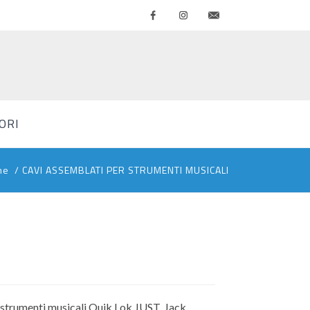
Facebook
Instagram
Contattaci
ORI
me
/
CAVI ASSEMBLATI PER STRUMENTI MUSICALI
strumenti musicali Quik Lok JUST, Jack