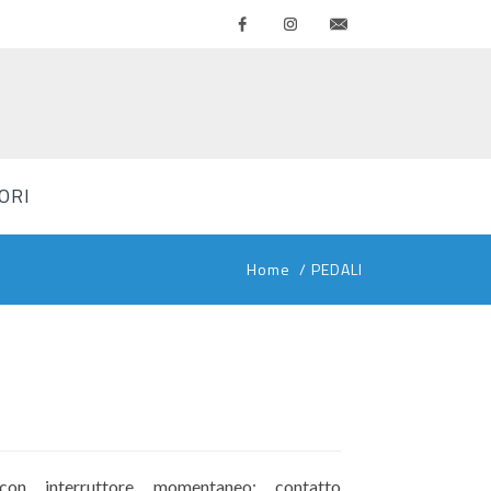
Facebook
Instagram
Contattaci
ORI
Home
/
PEDALI
con interruttore momentaneo: contatto