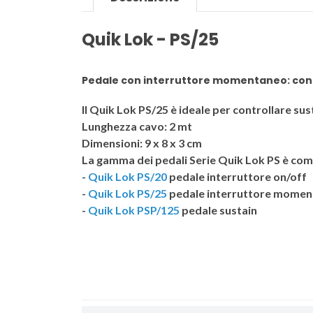
Quik Lok - PS/25
Pedale con interruttore momentaneo: con
Il Quik Lok PS/25 è ideale per controllare sust
Lunghezza cavo: 2 mt
Dimensioni: 9 x 8 x 3 cm
La gamma dei pedali Serie
Quik Lok PS
è comp
-
Quik Lok PS/20
pedale interruttore on/off
-
Quik Lok PS/25
pedale interruttore mome
-
Quik Lok PSP/125
pedale sustain