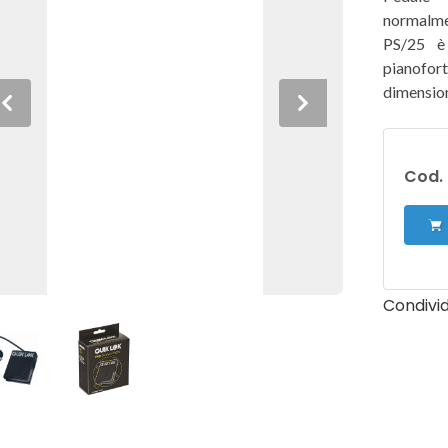
normalmen
PS/25 è 
pianofort
dimension
Previous
Next
Cod. 
Condivid