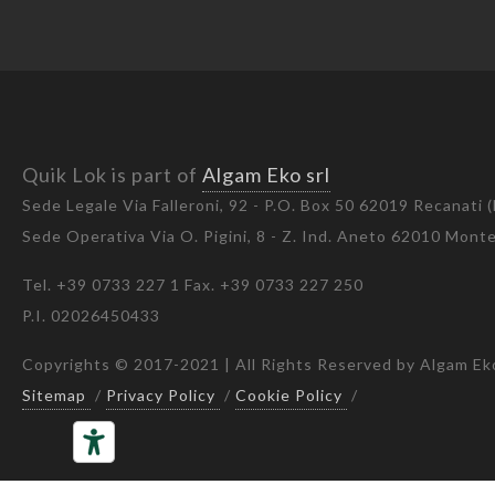
Quik Lok is part of
Algam Eko srl
Sede Legale Via Falleroni, 92 - P.O. Box 50 62019 Recanati 
Sede Operativa Via O. Pigini, 8 - Z. Ind. Aneto 62010 Mon
Tel. +39 0733 227 1 Fax. +39 0733 227 250
P.I. 02026450433
Copyrights © 2017-2021 | All Rights Reserved by Algam Eko
Sitemap
/
Privacy Policy
/
Cookie Policy
/