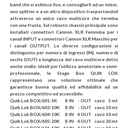
band che si esibisce live, e convogliarli ad un mixer,
uno splitter o a un altro dispositivo trasportandoli
attraverso un unico cavo multicore che termina
con una frusta. Sul robusto chassis principale sono
installati connettori Cannon XLR Femmina per i
canali INPUT e connettori Cannon XLR Maschio per
i canali OUTPUT. Le diverse configurazioni si
distinguono per numero di ingressi (IN), numero di
uscite (OUT) e lunghezza del cavo multicore detto
anche
snake
. Ideali per l'utilizzo amatoriale o semi-
professionale,
le Stage Box QUIK LOK
rappresentano una soluzione ottimale che
garantisce buona qualità ed affidabilità ad un
prezzo competitivo ed accessibile.
Quik Lok BOX/601-5K 8 IN - OUT cavo 5 mt
Quik Lok BOX/602-10K 8 IN - OUT cavo 10 mt
Quik Lok BOX/604-10K 8 IN 4 OUT cavo 10 mt
Quik Lok BOX/605-20K 8 IN 4 OUT cavo 20 mt
Quik Lok BOX/636-10K 16 IN 4 OUT cavo 10 mt