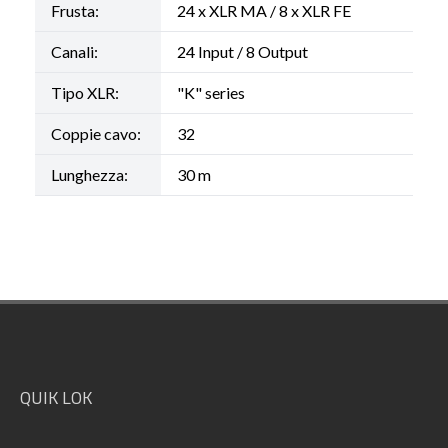
Frusta:
24 x XLR MA / 8 x XLR FE
Canali:
24 Input / 8 Output
Tipo XLR:
"K" series
Coppie cavo:
32
Lunghezza:
30 m
Footer
QUIK LOK