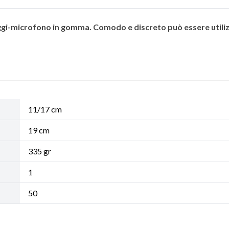
eggi-microfono in gomma. Comodo e discreto può essere utili
11/17 cm
19 cm
335 gr
1
50