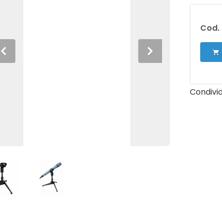
Cod. 
Previous
Next
Condivid