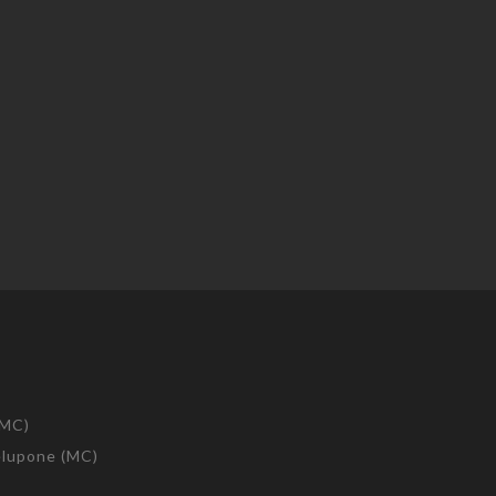
(MC)
telupone (MC)