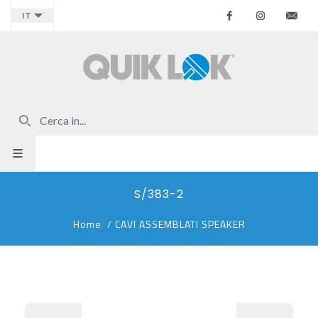
Facebook
Instagr
Co
IT
S/383-2
Home
/
CAVI ASSEMBLATI SPEAKER