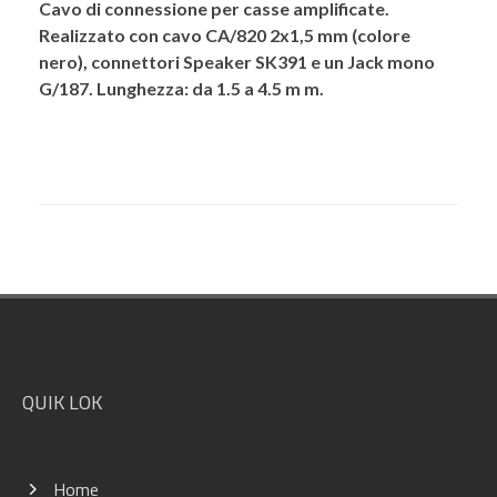
Cavo di connessione per casse amplificate.
Realizzato con cavo CA/820 2x1,5 mm (colore
nero), connettori Speaker SK391 e un Jack mono
G/187. Lunghezza: da 1.5 a 4.5 m m.
Footer
QUIK LOK
Home